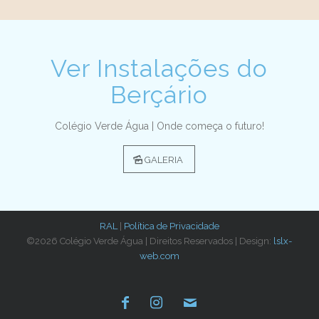
Ver Instalações do
Berçário
Colégio Verde Água | Onde começa o futuro!
GALERIA
RAL
|
Política de Privacidade
©2026 Colégio Verde Água | Direitos Reservados | Design:
lslx-
web.com