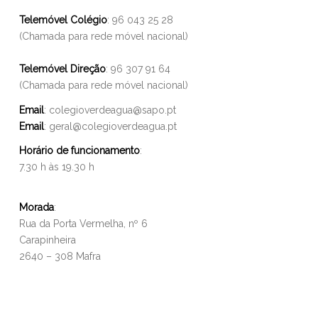
Telemóvel Colégio
: 96 043 25 28
(Chamada para rede móvel nacional)
Telemóvel Direção
: 96 307 91 64
(Chamada para rede móvel nacional)
Email
:
colegioverdeagua@sapo.pt
Email
:
geral@colegioverdeagua.pt
Horário de funcionamento
:
7.30 h às 19.30 h
Morada
:
Rua da Porta Vermelha, nº 6
Carapinheira
2640 – 308 Mafra