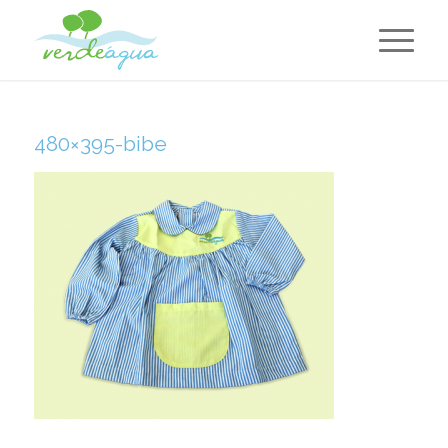
480×395-bibe