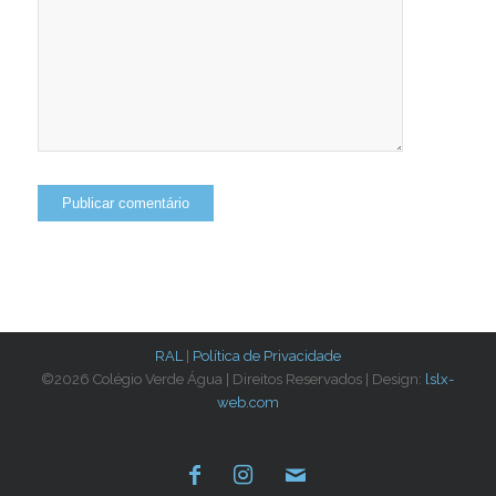
RAL
|
Política de Privacidade
©2026 Colégio Verde Água | Direitos Reservados | Design:
lslx-
web.com