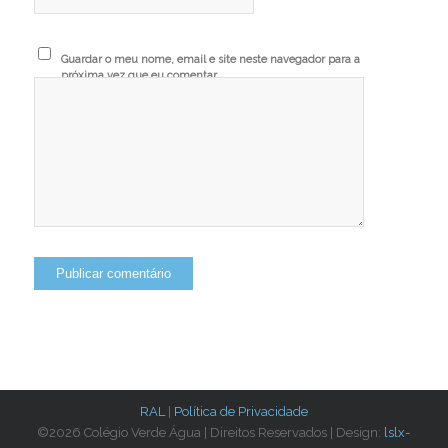
Guardar o meu nome, email e site neste navegador para a
próxima vez que eu comentar.
RAL
|
Política de Privacidade
©2026 Colégio Verde Água | Direitos Reservados | Design:
lslx-