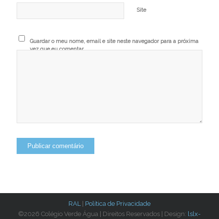
Site
Guardar o meu nome, email e site neste navegador para a próxima
vez que eu comentar.
RAL
|
Política de Privacidade
©2026 Colégio Verde Água | Direitos Reservados | Design:
lslx-