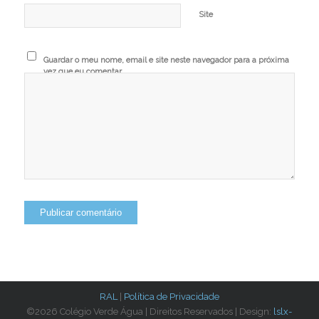
Site
Guardar o meu nome, email e site neste navegador para a próxima
vez que eu comentar.
RAL
|
Política de Privacidade
©2026 Colégio Verde Água | Direitos Reservados | Design:
lslx-