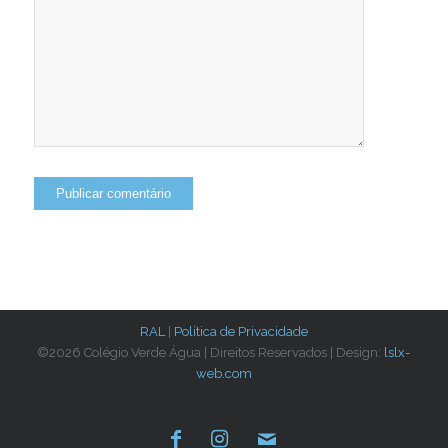
RAL
|
Política de Privacidade
©2026 Colégio Verde Água | Direitos Reservados | Design:
lslx-
web.com